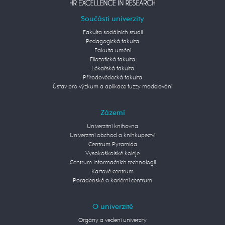
Součásti univerzity
Fakulta sociálních studií
Pedagogická fakulta
Fakulta umění
Filozofická fakulta
Lékařská fakulta
Přírodovědecká fakulta
Ústav pro výzkum a aplikace fuzzy modelování
Zázemí
Univerzitní knihovna
Univerzitní obchod a knihkupectví
Centrum Pyramida
Vysokoškolské koleje
Centrum informačních technologií
Kartové centrum
Poradenské a kariérní centrum
O univerzitě
Orgány a vedení univerzity