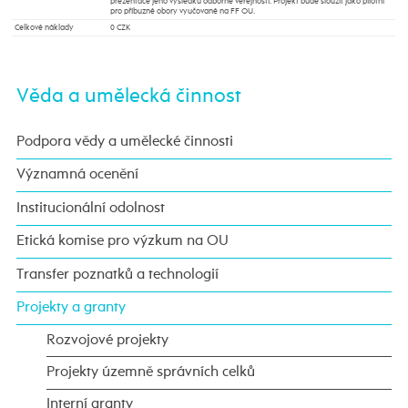
prezentace jeho výsledků odborné veřejnosti. Projekt bude sloužit jako pilotní
pro příbuzné obory vyučované na FF OU.
Celkové náklady
0 CZK
Věda a umělecká činnost
Podpora vědy a umělecké činnosti
Významná ocenění
Institucionální odolnost
Etická komise pro výzkum na OU
Transfer poznatků a technologií
Projekty a granty
Rozvojové projekty
Projekty územně správních celků
Interní granty