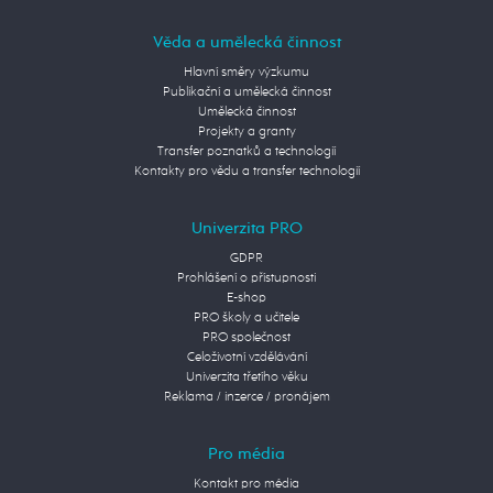
Věda a umělecká činnost
Hlavní směry výzkumu
Publikační a umělecká činnost
Umělecká činnost
Projekty a granty
Transfer poznatků a technologií
Kontakty pro vědu a transfer technologií
Univerzita PRO
GDPR
Prohlášení o přístupnosti
E-shop
PRO školy a učitele
PRO společnost
Celoživotní vzdělávání
Univerzita třetího věku
Reklama / inzerce / pronájem
Pro média
Kontakt pro média