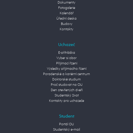
Dokumenty
Fotogalerie
Kalendář
Úřední deska
Budovy
Kontakty
Uchazeč
E-přihláška
Vyber si obor
Přijímací řízení
Výsledky přijímacího řízení
Poradenské a kariérní centrum
Doktorské studium
Proč studovat na OU
Den otevřených dveří
Studentský život
Kontakty pro uchazeče
Student
Portál OU
Studentský e-mail