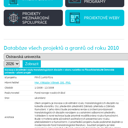
Databáze všech projektů a grantů od roku 2010
Inovace a zkvalitnění výuky translatologických disciplín v oboru rusistika na Filozofické fakultě Ostravské
univerzity - pilotní projekt
Id projektu
FRVŠ 1495/F5/a
Hlavní řešitel
Mgr. Vítězslav Vilímek, DiS., PhD.
Období
1/2008 - 12/2008
Poskytovatel
Fond rozvoje vysokých škol
Stav
ukončený
Cílem projektu je inovace a zkvalitnění výuky translatologických disciplín na
katedře slavistiky OU, především předmětů Základy překladu a Základy
tlumočení. V jeho rámci bude provedena revize a zvýšení provázanosti
translatologických disciplín navzájem a s ostatními odbornými předměty.
Vzhledem k nové technice bude prioritně modifikována výuka tlumočnictví.
Anotace
Bude vytvořena série původních počítačových prezentací pro výuku
překladatelství a tlumočnictví. Z prostředků projektu bude podstatně doplněn a
modernizován fond translatologické literatury. Součástí projektu je také