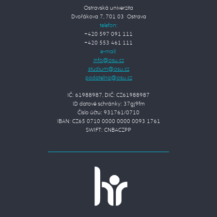
Ostravská univerzita
Dvořákova 7, 701 03 Ostrava
telefon:
+420 597 091 111
+420 553 461 111
e-mail:
IČ: 61988987, DIČ: CZ61988987
ID datové schránky: 37gj9fm
Číslo účtu: 931761/0710
IBAN: CZ65 0710 0000 0000 0093 1761
SWIFT: CNBACZPP