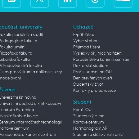
Součásti univerzity
Uchazeč
Fakulta sociálních studií
E-přihláška
Pedagogická fakulta
Vyber si obor
Fakulta umění
Přijímací řízení
Filozofická fakulta
Výsledky přijímacího řízení
Lékařská fakulta
Poradenské a kariérní centrum
Přírodovědecká fakulta
Doktorské studium
Ústav pro výzkum a aplikace fuzzy
Proč studovat na OU
modelování
Den otevřených dveří
Studentský život
Zázemí
Kontakty pro uchazeče
Univerzitní knihovna
Student
Univerzitní obchod a knihkupectví
Centrum Pyramida
Portál OU
Vysokoškolské koleje
Studentský e-mail
Centrum informačních technologií
Kartové centrum
Kartové centrum
Harmonogram AR
Poradenské a kariérní centrum
Studium a stáže v zahraničí