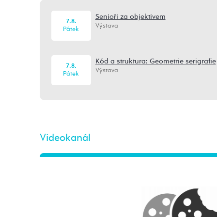
Senioři za objektivem
7.8.
Výstava
Pátek
Kód a struktura: Geometrie serigrafie
7.8.
Výstava
Pátek
Videokanál