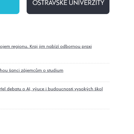
jem regionu. Kraj jim nabízí odbornou praxi
ruhou šanci zájemcům o studium
vřel debatu o AI, výuce i budoucnosti vysokých škol