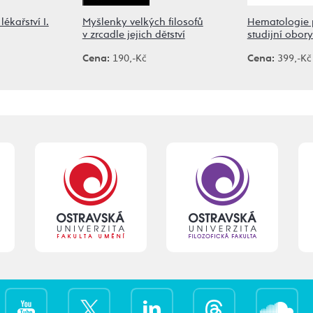
lékařství I.
Myšlenky velkých filosofů
Hematologie 
v zrcadle jejich dětství
studijní obory 
Cena:
190,-Kč
Cena:
399,-Kč