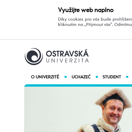
Využijte web naplno
Díky cookies pro vás bude prohlížení
kliknutím na „Přijmout vše“. Odmítn
O UNIVERZITĚ
UCHAZEČ
STUDENT
■
■
■