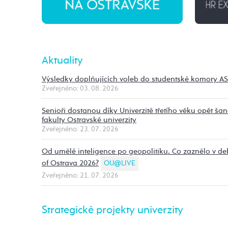
Aktuality
Výsledky doplňujících voleb do studentské komory A
Zveřejněno: 03. 08. 2026
Senioři dostanou díky Univerzitě třetího věku opět ša
fakulty Ostravské univerzity
Zveřejněno: 23. 07. 2026
Od umělé inteligence po geopolitiku. Co zaznělo v d
of Ostrava 2026?
OU@LIVE
Zveřejněno: 21. 07. 2026
Strategické projekty univerzity