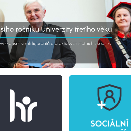
šího ročníku Univerzity třetího věku
yzkoušet si roli figurantů u praktických státních zkoušek