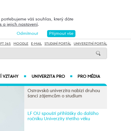
h potřebujeme váš souhlas, který dáte
s a jejich nastavení
.
Odmítnout
Přijmout vše
FT 365
MOODLE
E-MAIL
STUDIJNÍ PORTÁL
UNIVERZITNÍ PORTÁL
Í VZTAHY
UNIVERZITA PRO
PRO MÉDIA
■
■
Ostravská univerzita nabízí druhou
šanci zájemcům o studium
LF OU spouští přihlášky do dalšího
ročníku Univerzity třetího věku