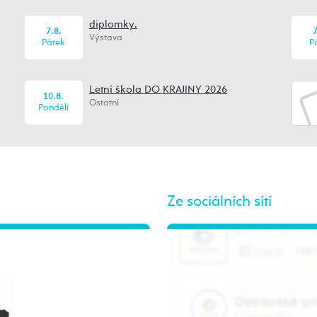
diplomky.
7.8.
7
Výstava
Pátek
P
Letní škola DO KRAJINY 2026
10.8.
Ostatní
Pondělí
Ze sociálních sítí