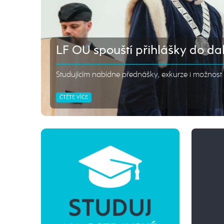
LF OU spouští přihlášky do dal
Studujícím nabídne přednášky, exkurze i možnost v
ČTĚTE VÍCE