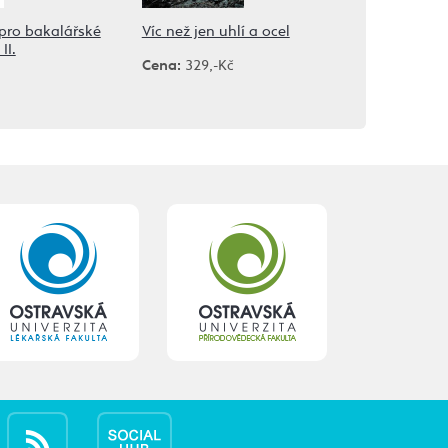
pro bakalářské
Víc než jen uhlí a ocel
II.
Cena:
329,-Kč