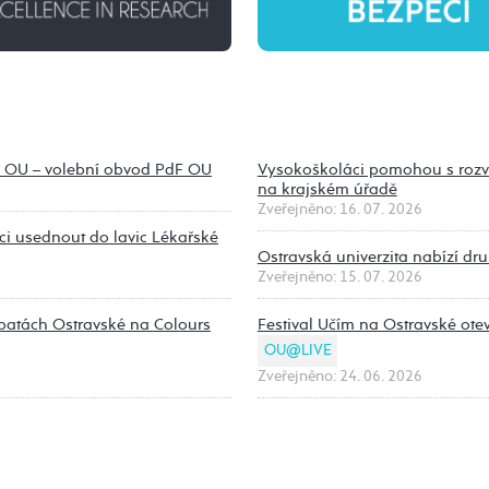
S OU – volební obvod PdF OU
Vysokoškoláci pomohou s rozvo
na krajském úřadě
Zveřejněno: 16. 07. 2026
nci usednout do lavic Lékařské
Ostravská univerzita nabízí d
Zveřejněno: 15. 07. 2026
ebatách Ostravské na Colours
Festival Učím na Ostravské ote
OU@LIVE
Zveřejněno: 24. 06. 2026