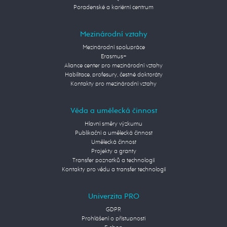
Poradenské a kariérní centrum
Mezinárodní vztahy
Mezinárodní spolupráce
Erasmus+
Aliance center pro mezinárodní vztahy
Habilitace, profesury, čestné doktoráty
Kontakty pro mezinárodní vztahy
Věda a umělecká činnost
Hlavní směry výzkumu
Publikační a umělecká činnost
Umělecká činnost
Projekty a granty
Transfer poznatků a technologií
Kontakty pro vědu a transfer technologií
Univerzita PRO
GDPR
Prohlášení o přístupnosti