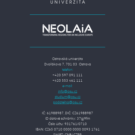
Ostravská univerzita
Dvořákova 7, 701 03 Ostrava
telefon:
+420 597 091 111
+420 553 461 111
e-mail:
IČ: 61988987, DIČ: CZ61988987
ID datové schránky: 37gj9fm
Číslo účtu: 931761/0710
IBAN: CZ65 0710 0000 0000 0093 1761