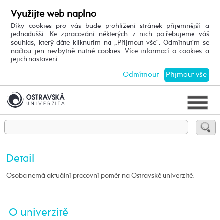
Využijte web naplno
Díky cookies pro vás bude prohlížení stránek příjemnější a
jednodušší. Ke zpracování některých z nich potřebujeme váš
souhlas, který dáte kliknutím na „Přijmout vše“. Odmítnutím se
načtou jen nezbytně nutné cookies.
Více informací o cookies a
jejich nastavení
.
Odmítnout
Přijmout vše
Detail
Osoba nemá aktuální pracovní poměr na Ostravské univerzitě.
O univerzitě