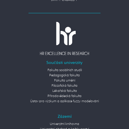
SWIFT: CNBACZPP
Součásti univerzity
Fakulta sociálních studií
Pedagogická fakulta
Fakulta umění
Filozofická fakulta
Lékařská fakulta
Přírodovědecká fakulta
Ústav pro výzkum a aplikace fuzzy modelování
Zázemí
Univerzitní knihovna