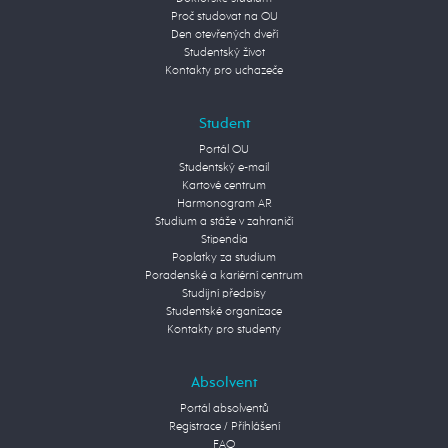
Proč studovat na OU
Den otevřených dveří
Studentský život
Kontakty pro uchazeče
Student
Portál OU
Studentský e-mail
Kartové centrum
Harmonogram AR
Studium a stáže v zahraničí
Stipendia
Poplatky za studium
Poradenské a kariérní centrum
Studijní předpisy
Studentské organizace
Kontakty pro studenty
Absolvent
Portál absolventů
Registrace / Přihlášení
FAQ