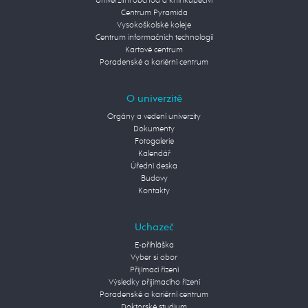
Univerzitní obchod a knihkupectví
Centrum Pyramida
Vysokoškolské koleje
Centrum informačních technologií
Kartové centrum
Poradenské a kariérní centrum
O univerzitě
Orgány a vedení univerzity
Dokumenty
Fotogalerie
Kalendář
Úřední deska
Budovy
Kontakty
Uchazeč
E-přihláška
Vyber si obor
Přijímací řízení
Výsledky přijímacího řízení
Poradenské a kariérní centrum
Doktorské studium