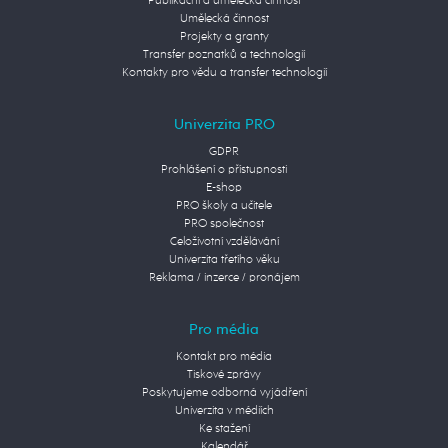
Publikační a umělecká činnost
Umělecká činnost
Projekty a granty
Transfer poznatků a technologií
Kontakty pro vědu a transfer technologií
Univerzita PRO
GDPR
Prohlášení o přístupnosti
E-shop
PRO školy a učitele
PRO společnost
Celoživotní vzdělávání
Univerzita třetího věku
Reklama / inzerce / pronájem
Pro média
Kontakt pro média
Tiskové zprávy
Poskytujeme odborná vyjádření
Univerzita v médiích
Ke stažení
Kalendář