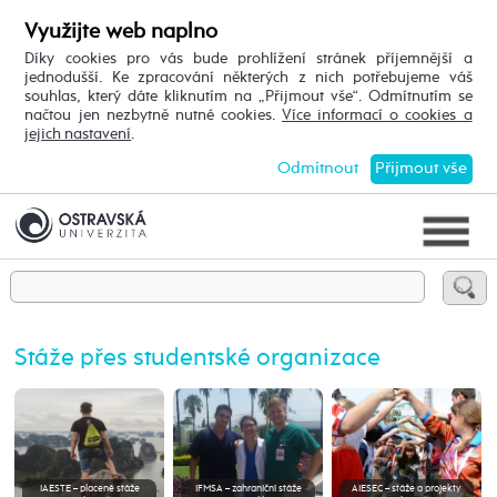
Využijte web naplno
Díky cookies pro vás bude prohlížení stránek příjemnější a
jednodušší. Ke zpracování některých z nich potřebujeme váš
souhlas, který dáte kliknutím na „Přijmout vše“. Odmítnutím se
načtou jen nezbytně nutné cookies.
Více informací o cookies a
jejich nastavení
.
Odmítnout
Přijmout vše
Stáže přes studentské organizace
IAESTE – placené stáže
IFMSA – zahraniční stáže
AIESEC – stáže a projekty