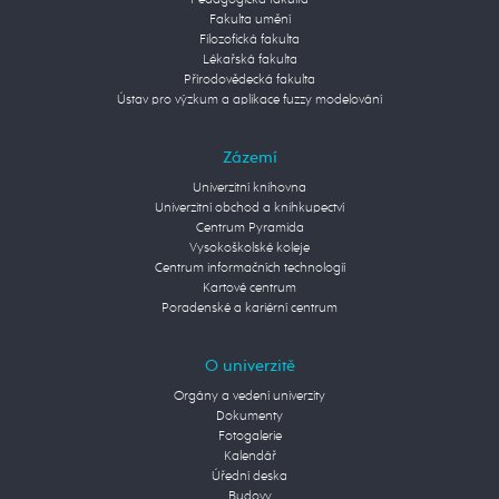
Fakulta umění
Filozofická fakulta
Lékařská fakulta
Přírodovědecká fakulta
Ústav pro výzkum a aplikace fuzzy modelování
Zázemí
Univerzitní knihovna
Univerzitní obchod a knihkupectví
Centrum Pyramida
Vysokoškolské koleje
Centrum informačních technologií
Kartové centrum
Poradenské a kariérní centrum
O univerzitě
Orgány a vedení univerzity
Dokumenty
Fotogalerie
Kalendář
Úřední deska
Budovy