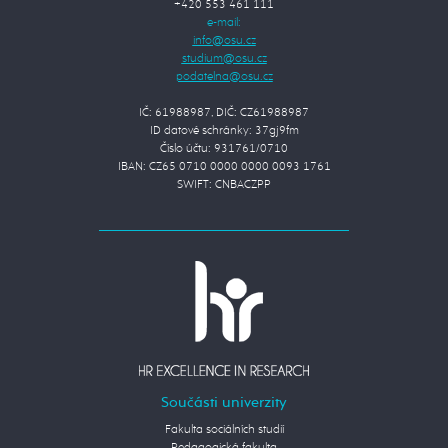
+420 553 461 111
e-mail:
IČ: 61988987, DIČ: CZ61988987
ID datové schránky: 37gj9fm
Číslo účtu: 931761/0710
IBAN: CZ65 0710 0000 0000 0093 1761
SWIFT: CNBACZPP
Součásti univerzity
Fakulta sociálních studií
Pedagogická fakulta