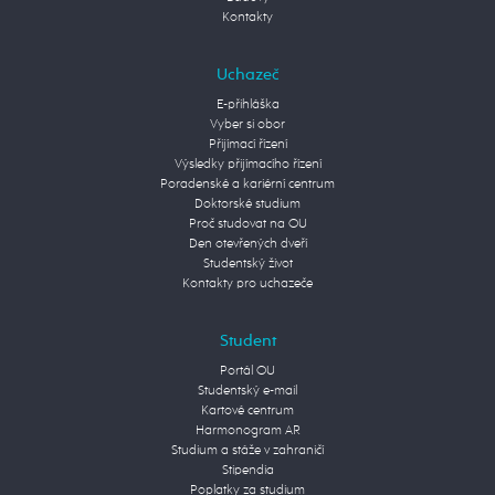
Kontakty
Uchazeč
E-přihláška
Vyber si obor
Přijímací řízení
Výsledky přijímacího řízení
Poradenské a kariérní centrum
Doktorské studium
Proč studovat na OU
Den otevřených dveří
Studentský život
Kontakty pro uchazeče
Student
Portál OU
Studentský e-mail
Kartové centrum
Harmonogram AR
Studium a stáže v zahraničí
Stipendia
Poplatky za studium