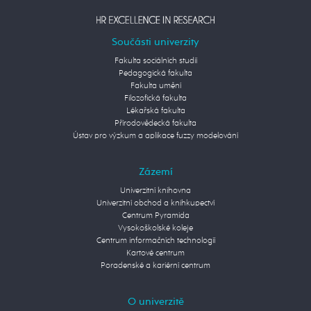
Součásti univerzity
Fakulta sociálních studií
Pedagogická fakulta
Fakulta umění
Filozofická fakulta
Lékařská fakulta
Přírodovědecká fakulta
Ústav pro výzkum a aplikace fuzzy modelování
Zázemí
Univerzitní knihovna
Univerzitní obchod a knihkupectví
Centrum Pyramida
Vysokoškolské koleje
Centrum informačních technologií
Kartové centrum
Poradenské a kariérní centrum
O univerzitě