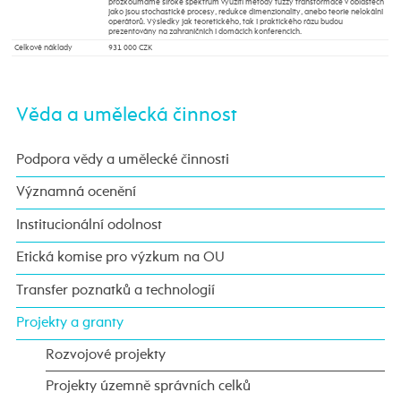
prozkoumáme široké spektrum využití metody fuzzy transformace v oblastech
jako jsou stochastické procesy, redukce dimenzionality, anebo teorie nelokální
operátorů. Výsledky jak teoretického, tak i praktického rázu budou
prezentovány na zahraničních i domácích konferencích.
Celkové náklady
931 000 CZK
Věda a umělecká činnost
Podpora vědy a umělecké činnosti
Významná ocenění
Institucionální odolnost
Etická komise pro výzkum na OU
Transfer poznatků a technologií
Projekty a granty
Rozvojové projekty
Projekty územně správních celků