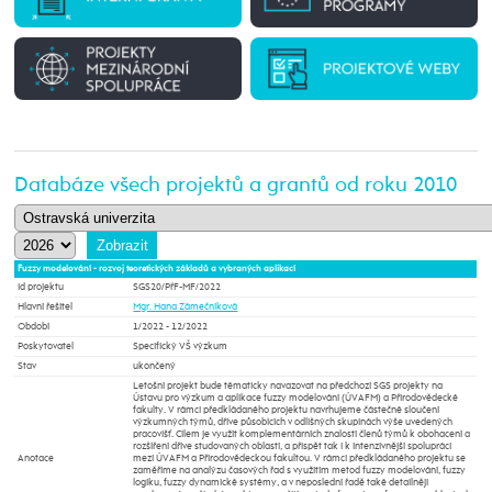
Databáze všech projektů a grantů od roku 2010
Fuzzy modelování - rozvoj teoretických základů a vybraných aplikací
Id projektu
SGS20/PřF-MF/2022
Hlavní řešitel
Mgr. Hana Zámečníková
Období
1/2022 - 12/2022
Poskytovatel
Specifický VŠ výzkum
Stav
ukončený
Letošní projekt bude tématicky navazovat na předchozí SGS projekty na
Ústavu pro výzkum a aplikace fuzzy modelování (ÚVAFM) a Přírodovědecké
fakulty. V rámci předkládaného projektu navrhujeme částečné sloučení
výzkumných týmů, dříve působících v odlišných skupinách výše uvedených
pracovišť. Cílem je využít komplementárních znalostí členů týmů k obohacení a
rozšíření dříve studovaných oblastí, a přispět tak i k intenzivnější spolupráci
Anotace
mezi ÚVAFM a Přírodovědeckou fakultou. V rámci předkládaného projektu se
zaměříme na analýzu časových řad s využitím metod fuzzy modelování, fuzzy
logiku, fuzzy dynamické systémy, a v neposlední řadě také detailněji