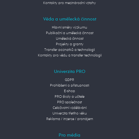
Kontakty pro mezinárodní vztahy
Věda a umělecká činnost
Hlavní směry výzkumu
Publikační a umělecká činnost
Umělecká činnost
Projekty a granty
Transfer poznatků a technologií
Kontakty pro vědu a transfer technologií
Univerzita PRO
GDPR
Prohlášení o přístupnosti
E-shop
PRO školy a učitele
PRO společnost
Celoživotní vzdělávání
Univerzita třetího věku
Reklama / inzerce / pronájem
Pro média