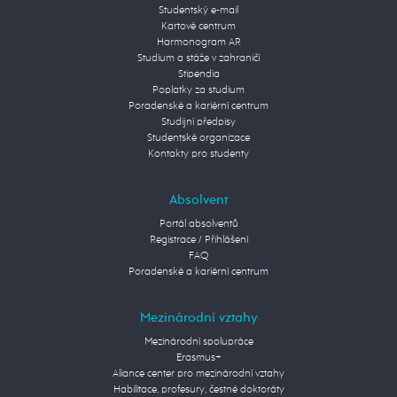
Studentský e-mail
Kartové centrum
Harmonogram AR
Studium a stáže v zahraničí
Stipendia
Poplatky za studium
Poradenské a kariérní centrum
Studijní předpisy
Studentské organizace
Kontakty pro studenty
Absolvent
Portál absolventů
Registrace / Přihlášení
FAQ
Poradenské a kariérní centrum
Mezinárodní vztahy
Mezinárodní spolupráce
Erasmus+
Aliance center pro mezinárodní vztahy
Habilitace, profesury, čestné doktoráty