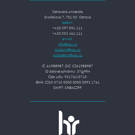
Ostravská univerzita
Dvořákova 7, 701 03 Ostrava
telefon:
+420 597 091 111
+420 553 461 111
e-mail:
IČ: 61988987, DIČ: CZ61988987
ID datové schránky: 37gj9fm
Číslo účtu: 931761/0710
IBAN: CZ65 0710 0000 0000 0093 1761
SWIFT: CNBACZPP