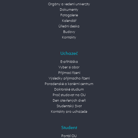
Orgány a vedení univerzity
Dokumenty
Fotogalerie
Kalendář
Úřední deska
Budovy
Kontakty
Uchazeč
E-přihláška
Vyber si obor
Přijímací řízení
Výsledky přijímacího řízení
Poradenské a kariérní centrum
Doktorské studium
Proč studovat na OU
Den otevřených dveří
Studentský život
Kontakty pro uchazeče
Student
Portál OU