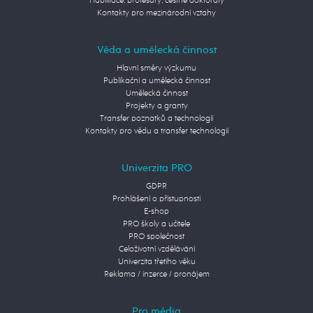
Habilitace, profesury, čestné doktoráty
Kontakty pro mezinárodní vztahy
Věda a umělecká činnost
Hlavní směry výzkumu
Publikační a umělecká činnost
Umělecká činnost
Projekty a granty
Transfer poznatků a technologií
Kontakty pro vědu a transfer technologií
Univerzita PRO
GDPR
Prohlášení o přístupnosti
E-shop
PRO školy a učitele
PRO společnost
Celoživotní vzdělávání
Univerzita třetího věku
Reklama / inzerce / pronájem
Pro média