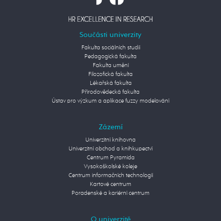
Součásti univerzity
Fakulta sociálních studií
Pedagogická fakulta
Fakulta umění
Filozofická fakulta
Lékařská fakulta
Přírodovědecká fakulta
Ústav pro výzkum a aplikace fuzzy modelování
Zázemí
Univerzitní knihovna
Univerzitní obchod a knihkupectví
Centrum Pyramida
Vysokoškolské koleje
Centrum informačních technologií
Kartové centrum
Poradenské a kariérní centrum
O univerzitě