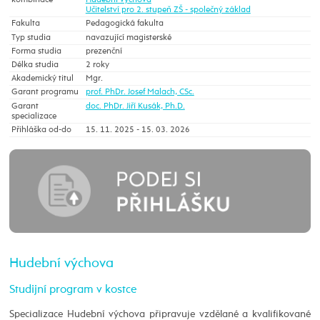
kombinace
Hudební výchova
Učitelství pro 2. stupeň ZŠ - společný základ
Fakulta
Pedagogická fakulta
Typ studia
navazující magisterské
Forma studia
prezenční
Délka studia
2 roky
Akademický titul
Mgr.
Garant programu
prof. PhDr. Josef Malach, CSc.
Garant
doc. PhDr. Jiří Kusák, Ph.D.
specializace
Přihláška od-do
15. 11. 2025 - 15. 03. 2026
Hudební výchova
Studijní program v kostce
Specializace Hudební výchova připravuje vzdělané a kvalifikované