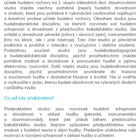
učitele hudební výchovy na 2. stupni základních škol. Absolvováním
studia získáte všechny potřebné (nejen) hudební dovednosti
a znalosti, které jsou potřebné k vykonávání osobnostně naplňující
a kreativní profese učitele hudební výchovy. Obsahem studia jsou
hudebněpraktické disciplíny, ve kterých rozvinete své hudební
schopnosti a dovednosti z předchozího bakalářského studia. Jde
zvláště o dovednosti pěvecké (sólový i sborový zpěv), instrumentální
(hra na klavír, ale i jiné nástroje). Tato část studia je převážně
praktická a probíhá v interakci s vyučujícími i dalšími studenty.
Podstatnou součástí studia jsou hudebněpedagogické
a hudebnědidaktické disciplíny, jejichž prostřednictvím získáte
potřebné znalosti a dovednosti k porozumění hudbě a jejímu
efektivnímu vyučování. Další náplní studia jsou hudebněhistorické
disciplíny, jejichž prostřednictvím proniknete do historie
a současnosti hudby v dostatečné hloubce a kvalitě. Vše si ověříte
a vyzkoušíte v praxi, kterou budete absolvovat na vybraných školách
v průběhu výuky.
Co od vás očekáváme?
Předpokladem studia jsou rozvinuté hudební schopnosti
a dovednosti v oblasti hudby (pěvecké, instrumentální
a sbormistrovské), které jste získali během předchozího
bakalářského studia. Stejným způsobem předpokládáme vaše
znalosti z hudební teorie a dějin hudby. Především očekáváme vaši
motivaci k rozvíjení schopností v oblasti hudby a učitelství.