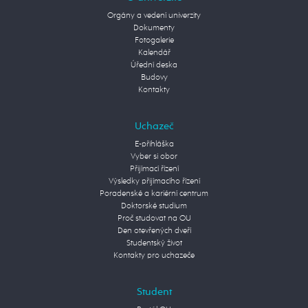
Orgány a vedení univerzity
Dokumenty
Fotogalerie
Kalendář
Úřední deska
Budovy
Kontakty
Uchazeč
E-přihláška
Vyber si obor
Přijímací řízení
Výsledky přijímacího řízení
Poradenské a kariérní centrum
Doktorské studium
Proč studovat na OU
Den otevřených dveří
Studentský život
Kontakty pro uchazeče
Student