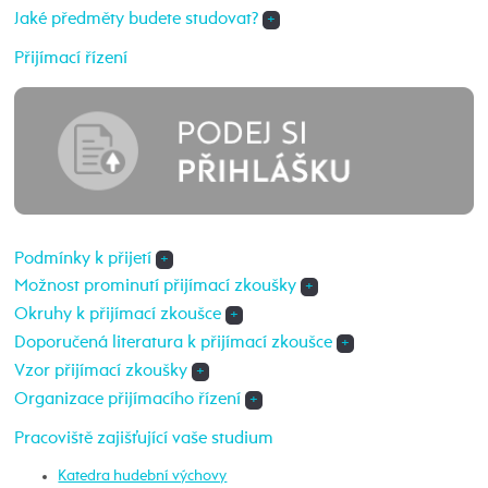
Jaké předměty budete studovat?
+
Přijímací řízení
Podmínky k přijetí
+
Možnost prominutí přijímací zkoušky
+
Okruhy k přijímací zkoušce
+
Doporučená literatura k přijímací zkoušce
+
Vzor přijímací zkoušky
+
Organizace přijímacího řízení
+
Pracoviště zajišťující vaše studium
Katedra hudební výchovy