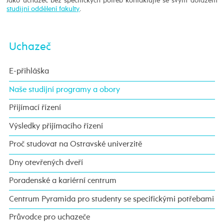
Jako uchazeč bez specifických potřeb kontaktujte se svým dotazem
studijní oddělení fakulty
.
Uchazeč
E-přihláška
Naše studijní programy a obory
Přijímací řízení
Výsledky přijímacího řízení
Proč studovat na Ostravské univerzitě
Dny otevřených dveří
Poradenské a kariérní centrum
Centrum Pyramida pro studenty se specifickými potřebami
Průvodce pro uchazeče