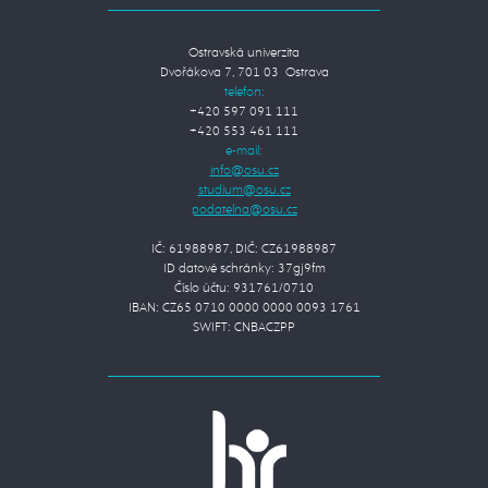
Ostravská univerzita
Dvořákova 7, 701 03 Ostrava
telefon:
+420 597 091 111
+420 553 461 111
e-mail:
IČ: 61988987, DIČ: CZ61988987
ID datové schránky: 37gj9fm
Číslo účtu: 931761/0710
IBAN: CZ65 0710 0000 0000 0093 1761
SWIFT: CNBACZPP