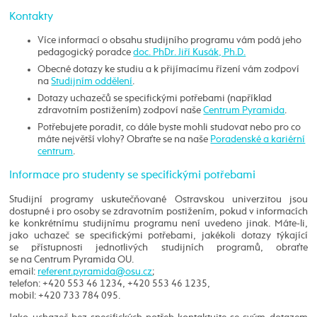
Kontakty
Více informací o obsahu studijního programu vám podá jeho
pedagogický poradce
doc. PhDr. Jiří Kusák, Ph.D.
Obecné dotazy ke studiu a k přijímacímu řízení vám zodpoví
na
Studijním oddělení
.
Dotazy uchazečů se specifickými potřebami (například
zdravotním postižením) zodpoví naše
Centrum Pyramida
.
Potřebujete poradit, co dále byste mohli studovat nebo pro co
máte největší vlohy? Obraťte se na naše
Poradenské a kariérní
centrum
.
Informace pro studenty se specifickými potřebami
Studijní programy uskutečňované Ostravskou univerzitou jsou
dostupné i pro osoby se zdravotním postižením, pokud v informacích
ke konkrétnímu studijnímu programu není uvedeno jinak. Máte-li,
jako uchazeč se specifickými potřebami, jakékoli dotazy týkající
se přístupnosti jednotlivých studijních programů, obraťte
se na Centrum Pyramida OU.
email:
;
telefon: +420 553 46 1234, +420 553 46 1235,
mobil: +420 733 784 095.