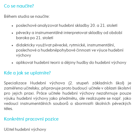
Co se naučíte?
Během studia se naučíte:
poslechově analyzovat hudební skladby 20. a 21. století
pěvecky a instrumentálně interpretovat skladby od období
baroka po 21. století
didakticky využívat pěvecké, rytmické, instrumentální,
poslechové a hudebněpohybové činnosti ve výuce hudební
výchovy
aplikovat hudební teorii a dějiny hudby do hudební výchovy
Kde a jak se uplatníte?
Specializace Hudební výchova (2. stupeň základních škol) je
zaměřena učitelsky, připravuje proto budoucí učitele v oblasti školství
pro jejich praxi. Práce učitele hudební výchovy nezahrnuje pouze
výuku hudební výchovy jako předmětu, ale realizujete se např. jako
vedoucí instrumentálních souborů a sbormistři školních pěveckých
těles.
Konkrétní pracovní pozice
Učitel hudební výchovy