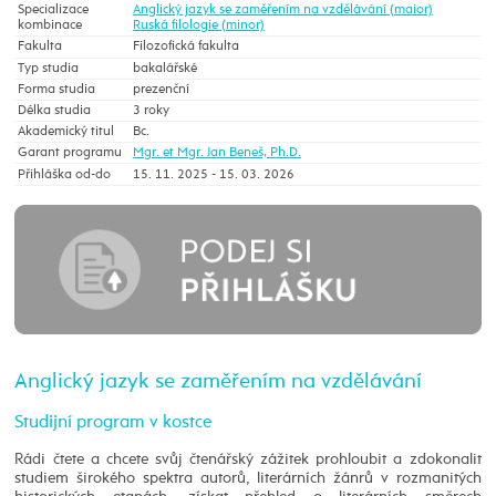
Specializace
Anglický jazyk se zaměřením na vzdělávání (maior)
kombinace
Ruská filologie (minor)
Fakulta
Filozofická fakulta
Typ studia
bakalářské
Forma studia
prezenční
Délka studia
3 roky
Akademický titul
Bc.
Garant programu
Mgr. et Mgr. Jan Beneš, Ph.D.
Přihláška od-do
15. 11. 2025 - 15. 03. 2026
Anglický jazyk se zaměřením na vzdělávání
Studijní program v kostce
Rádi čtete a chcete svůj čtenářský zážitek prohloubit a zdokonalit
studiem širokého spektra autorů, literárních žánrů v rozmanitých