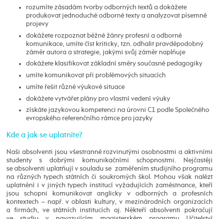
rozumíte zásadám tvorby odborných textů a dokážete
produkovat jednoduché odborné texty a analyzovat písemné
projevy
dokážete rozpoznat běžné žánry profesní a odborné
komunikace, umíte číst kriticky, tzn. odhalit pravděpodobný
záměr autora a strategie, jakými svůj záměr naplňuje
dokážete klasifikovat základní směry současné pedagogiky
umíte komunikovat při problémových situacích
umíte řešit různé výukové situace
dokážete vytvářet plány pro vlastní vedení výuky
získáte jazykovou kompetenci na úrovni C1 podle Společného
evropského referenčního rámce pro jazyky
Kde a jak se uplatníte?
Naši absolventi jsou všestranně rozvinutými osobnostmi a aktivními
studenty s dobrými komunikačními schopnostmi. Nejčastěji
se absolventi uplatňují v souladu se zaměřením studijního programu
na různých typech státních či soukromých škol. Mohou však nalézt
uplatnění i v jiných typech institucí vyžadujících zaměstnance, kteří
jsou schopni komunikovat anglicky v odborných a profesních
kontextech – např. v oblasti kultury, v mezinárodních organizacích
a firmách, ve státních institucích aj. Někteří absolventi pokračují
ve studiu v navazujícím magisterském programu Učitelství