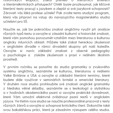
historických etapách, získat přehled o literárních směrech
a literárněkritických přístupech? Chtěli byste prozkoumat, jak klíčové
literární texty pracují s jazykem a zlepšit si své jazykové schopnosti?
Zároveň vás láká profese učitele? Pak zvolte tento studijní program,
který vás připraví na vstup do navazujícího magisterského studia
učitelství pro SŠ.
Naučíte se, jak lze pokročilou znalost angličtiny využít při analýze
různých typů textu a osvojíte si zásadní kulturní a historické znalosti,
které vám pomohou porozumět vztahům mezi literaturou a kulturou
anglicky mluvících oblastí. Můžete také získat hereckou zkušenost
v anglickém divadle v rámci divadelní skupiny při naší katedře.
Osvojíte si navíc základní znalosti z obecné pedagogiky
a psychologie a získáte zkušenosti s praxí v reálném školním
prostředí.
V prvním ročníku se ponoříte do studia gramatiky a zvukového
systému angličtiny, seznámíte se kulturou, literaturou a reáliemi
Velké Británie a USA a osvojíte si základní literární termíny, které
budete dále využívat v seminářích britské a americké literatury.
V druhém roce studia prohloubíte své znalosti anglické gramatiky
z hlediska větné skladby, seznámíte se s lexikologií a stylistikou
a v hodinách akademického psaní si osvojíte praktické dovednosti,
které Vám umožní efektivně zvládnout psaní textů v anglickém
jazyce. Ve třetím roce studia se naučíte profesionálně pracovat s texty
různých žánrů a osvojíte si schopnost kritického čtení. Dokončíte také
svou bakalářskou práci, která je zásadním výstupem celého studia.