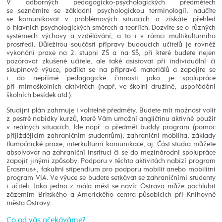
V odborných pedagogicko-psychologických předmětech
se seznámíte se základní psychologickou terminologií, naučíte
se komunikovat v problémových situacích a získáte přehled
o hlavních psychologických směrech a teoriích. Dozvíte se o různých
systémech výchovy a vzdělávání, a to i v rámci multikulturního
prostředí. Důležitou součástí přípravy budoucích učitelů je rovněž
vykonání praxe na 2. stupni ZŠ a na SŠ, při které budete nejen
pozorovat zkušené učitele, ale také asistovat při individuální či
skupinové výuce, podílet se na přípravě materiálů a zapojíte se
i do nepřímé pedagogické činnosti jako je spolupráce
při mimoškolních aktivitách (např. ve školní družině, uspořádání
školních besídek atd.).
Studijní plán zahrnuje i volitelné předměty. Budete mít možnost volit
z pestré nabídky kurzů, které Vám umožní angličtinu aktivně použít
v reálných situacích. Jde např. o předmět buddy program (pomoc
přijíždějícím zahraničním studentům), zahraniční mobilita, základy
tlumočnické praxe, interkulturní komunikace, aj. Část studia můžete
absolvovat na zahraniční instituci či se do mezinárodní spolupráce
zapojit jinými způsoby. Podporu v těchto aktivitách nabízí program
Erasmus+, fakultní stipendium pro podporu mobilit anebo mobilitní
program VIA. Ve výuce se budete setkávat se zahraničními studenty
i učiteli. Jako jedno z mála měst se navíc Ostrava může pochlubit
zázemím Britského a Amerického centra působících při Knihovně
města Ostravy.
Co od vás očekáváme?