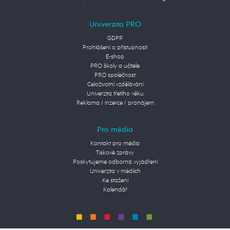
Univerzita PRO
GDPR
Prohlášení o přístupnosti
E-shop
PRO školy a učitele
PRO společnost
Celoživotní vzdělávání
Univerzita třetího věku
Reklama / inzerce / pronájem
Pro média
Kontakt pro média
Tiskové zprávy
Poskytujeme odborná vyjádření
Univerzita v médiích
Ke stažení
Kalendář