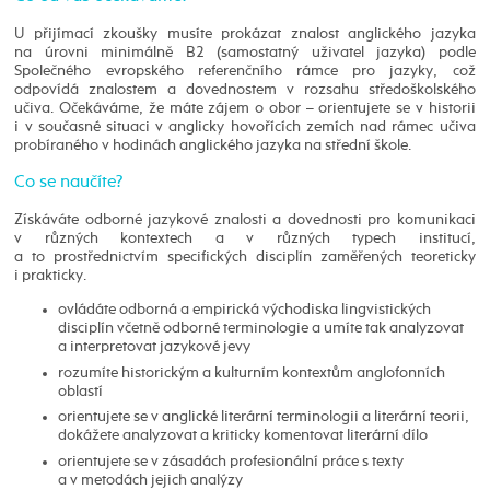
U přijímací zkoušky musíte prokázat znalost anglického jazyka
na úrovni minimálně B2 (samostatný uživatel jazyka) podle
Společného evropského referenčního rámce pro jazyky, což
odpovídá znalostem a dovednostem v rozsahu středoškolského
učiva. Očekáváme, že máte zájem o obor – orientujete se v historii
i v současné situaci v anglicky hovořících zemích nad rámec učiva
probíraného v hodinách anglického jazyka na střední škole.
Co se naučíte?
Získáváte odborné jazykové znalosti a dovednosti pro komunikaci
v různých kontextech a v různých typech institucí,
a to prostřednictvím specifických disciplín zaměřených teoreticky
i prakticky.
ovládáte odborná a empirická východiska lingvistických
disciplín včetně odborné terminologie a umíte tak analyzovat
a interpretovat jazykové jevy
rozumíte historickým a kulturním kontextům anglofonních
oblastí
orientujete se v anglické literární terminologii a literární teorii,
dokážete analyzovat a kriticky komentovat literární dílo
orientujete se v zásadách profesionální práce s texty
a v metodách jejich analýzy