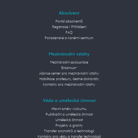
Absolvent
Portál absolventů
Registrace / Přihlášení
FAQ
Poradenské a kariérní centrum
Mezinárodní vztahy
Mezinárodní spolupráce
Erasmus+
Aliance center pro mezinárodní vztahy
Habilitace, profesury, čestné doktoráty
Kontakty pro mezinárodní vztahy
Věda a umělecká činnost
Hlavní směry výzkumu
Publikační a umělecká činnost
Umělecká činnost
Projekty a granty
Transfer poznatků a technologií
Kontakty pro vědu a transfer technologií