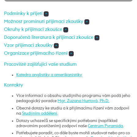
Podmínky k přijetí
+
Možnost prominutí přijímací zkoušky
+
Okruhy k přijímací zkoušce
+
Doporučená literatura k přijímací zkoušce
+
Vzor přijímací zkoušky
+
Organizace přijímacího řízení
+
Pracoviště zajišťující vaše studium
Katedra anglistiky a amerikanistiky
Kontakty
Více informací o obsahu studijního programu vám podá jeho
pedagogický poradce
Mgr. Zuzana Hurtová, Ph.D.
Obecné dotazy ke studiu a k přijímacímu řízení vám zodpoví
na
Studijním oddělení
.
Dotazy uchazečů se specifickými potřebami (například
zdravotním postižením) zodpoví naše
Centrum Pyramida
.
Potřebujete poradit, co dále byste mohli studovat nebo pro co