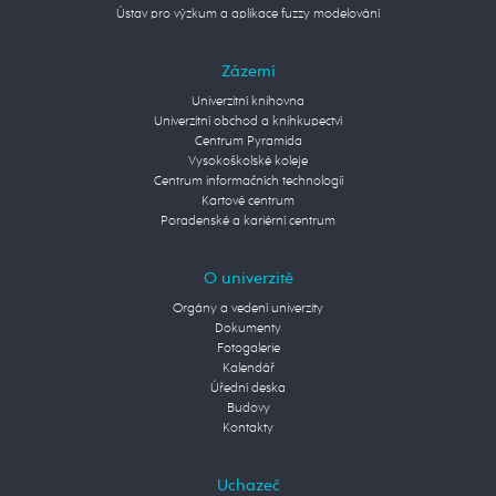
Ústav pro výzkum a aplikace fuzzy modelování
Zázemí
Univerzitní knihovna
Univerzitní obchod a knihkupectví
Centrum Pyramida
Vysokoškolské koleje
Centrum informačních technologií
Kartové centrum
Poradenské a kariérní centrum
O univerzitě
Orgány a vedení univerzity
Dokumenty
Fotogalerie
Kalendář
Úřední deska
Budovy
Kontakty
Uchazeč