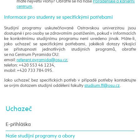
máte největší vlohy? Obraťte se na naše
Poradenské a kariérní
centrum
.
Informace pro studenty se specifickými potřebami
Studijní programy uskutečňované Ostravskou univerzitou jsou
dostupné i pro osoby se zdravotním postižením, pokud v informacích
ke konkrétnímu studijnímu programu není uvedeno jinak. Máte-li,
jako uchazeč se specifickými potřebami, jakékoli dotazy týkající
se přístupnosti jednotlivých studijních programů, obraťte
se na Centrum Pyramida OU:
email:
;
telefon: +420 553 46 1234,
mobil: +420 733 784 095.
Jako uchazeč bez specifických potřeb v případě potřeby kontaktujte
se svým dotazem studijní oddělení fakulty
.
Uchazeč
E-přihláška
Naše studijní programy a obory