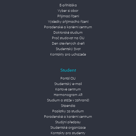
E-přihláška
Vyber si obor
Přijímací řízení
Výsledky přijímacího řízení
Poradenské a kariérní centrum
Doktorské studium
Proč studovat na OU
Den otevřených dveří
Studentský život
Kontakty pro uchazeče
Student
Portál OU
Studentský e-mail
Kartové centrum
Harmonogram AR
Studium a stáže v zahraničí
Stipendia
Poplatky za studium
Poradenské a kariérní centrum
Studijní předpisy
Studentské organizace
Kontakty pro studenty