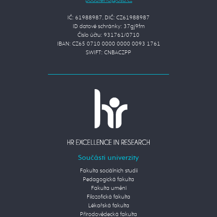
IČ: 61988987, DIČ: CZ61988987
ID datové schránky: 37gj9fm
Číslo účtu: 931761/0710
IBAN: CZ65 0710 0000 0000 0093 1761
SWIFT: CNBACZPP
Součásti univerzity
Fakulta sociálních studií
Pedagogická fakulta
Fakulta umění
Filozofická fakulta
Lékařská fakulta
Přírodovědecká fakulta