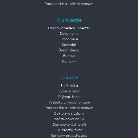
Poradenské a kariérní centrum
O univerzitě
Orgány a vedení univerzity
Dokumenty
Fotogalerie
Kalendář
Úřední deska
Budovy
Kontakty
Uchazeč
E-přihláška
Vyber si obor
Přijímací řízení
Výsledky přijímacího řízení
Poradenské a kariérní centrum
Doktorské studium
Proč studovat na OU
Den otevřených dveří
Studentský život
Kontakty pro uchazeče