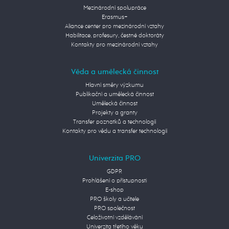
Mezinárodní spolupráce
Erasmus+
Aliance center pro mezinárodní vztahy
Habilitace, profesury, čestné doktoráty
Kontakty pro mezinárodní vztahy
Věda a umělecká činnost
Hlavní směry výzkumu
Publikační a umělecká činnost
Umělecká činnost
Projekty a granty
Transfer poznatků a technologií
Kontakty pro vědu a transfer technologií
Univerzita PRO
GDPR
Prohlášení o přístupnosti
E-shop
PRO školy a učitele
PRO společnost
Celoživotní vzdělávání
Univerzita třetího věku