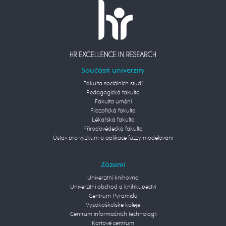
Součásti univerzity
Fakulta sociálních studií
Pedagogická fakulta
Fakulta umění
Filozofická fakulta
Lékařská fakulta
Přírodovědecká fakulta
Ústav pro výzkum a aplikace fuzzy modelování
Zázemí
Univerzitní knihovna
Univerzitní obchod a knihkupectví
Centrum Pyramida
Vysokoškolské koleje
Centrum informačních technologií
Kartové centrum