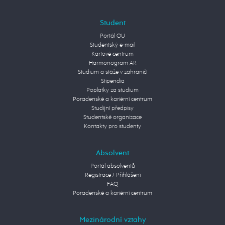
Student
Portál OU
Studentský e-mail
Kartové centrum
Harmonogram AR
Studium a stáže v zahraničí
Stipendia
Poplatky za studium
Poradenské a kariérní centrum
Studijní předpisy
Studentské organizace
Kontakty pro studenty
Absolvent
Portál absolventů
Registrace / Přihlášení
FAQ
Poradenské a kariérní centrum
Mezinárodní vztahy