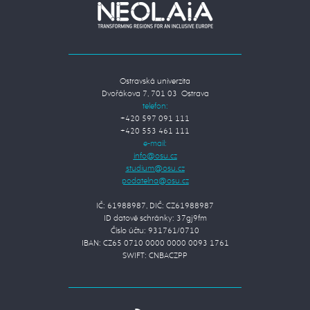
Ostravská univerzita
Dvořákova 7, 701 03 Ostrava
telefon:
+420 597 091 111
+420 553 461 111
e-mail:
IČ: 61988987, DIČ: CZ61988987
ID datové schránky: 37gj9fm
Číslo účtu: 931761/0710
IBAN: CZ65 0710 0000 0000 0093 1761
SWIFT: CNBACZPP