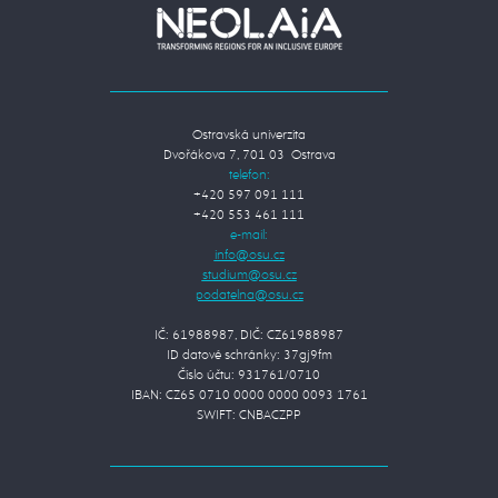
Ostravská univerzita
Dvořákova 7, 701 03 Ostrava
telefon:
+420 597 091 111
+420 553 461 111
e-mail:
IČ: 61988987, DIČ: CZ61988987
ID datové schránky: 37gj9fm
Číslo účtu: 931761/0710
IBAN: CZ65 0710 0000 0000 0093 1761
SWIFT: CNBACZPP