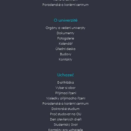
Poradenské a kariérní centrum
O univerzitě
Orgány a vedení univerzity
Dokumenty
Fotogalerie
Kalendář
Úřední deska
Budovy
Kontakty
Uchazeč
E-přihláška
Vyber si obor
Přijímací řízení
Výsledky přijímacího řízení
Poradenské a kariérní centrum
Doktorské studium
Proč studovat na OU
Den otevřených dveří
Studentský život
Kontakty pro uchazeče