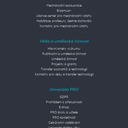
Mezinárodní spolupráce
Erasmus+
Aliance center pro mezinárodní vztahy
Habilitace, profesury, čestné doktoráty
Kontakty pro mezinárodní vztahy
Věda a umělecká činnost
Hlavní směry výzkumu
Publikační a umělecká činnost
Umělecká činnost
Projekty a granty
Transfer poznatků a technologií
Kontakty pro vědu a transfer technologií
Univerzita PRO
GDPR
Prohlášení o přístupnosti
E-shop
PRO školy a učitele
PRO společnost
Celoživotní vzdělávání