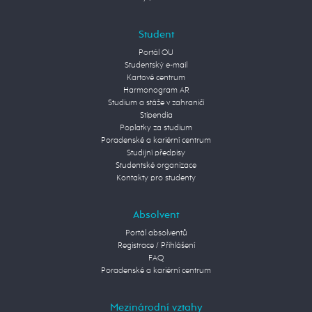
Student
Portál OU
Studentský e-mail
Kartové centrum
Harmonogram AR
Studium a stáže v zahraničí
Stipendia
Poplatky za studium
Poradenské a kariérní centrum
Studijní předpisy
Studentské organizace
Kontakty pro studenty
Absolvent
Portál absolventů
Registrace / Přihlášení
FAQ
Poradenské a kariérní centrum
Mezinárodní vztahy