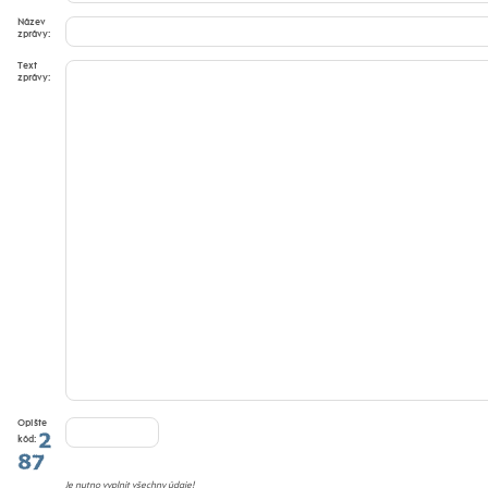
Název
zprávy:
Text
zprávy:
Opište
kód:
Je nutno vyplnit všechny údaje!