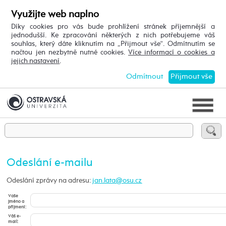
Využijte web naplno
Díky cookies pro vás bude prohlížení stránek příjemnější a
jednodušší. Ke zpracování některých z nich potřebujeme váš
souhlas, který dáte kliknutím na „Přijmout vše“. Odmítnutím se
načtou jen nezbytně nutné cookies.
Více informací o cookies a
jejich nastavení
.
Odmítnout
Přijmout vše
Odeslání e-mailu
Odeslání zprávy na adresu:
Vaše
jméno a
příjmení:
Váš e-
mail: