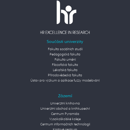
Součásti univerzity
Fakulta sociálních studií
Pedagogická fakulta
Fakulta umění
Filozofická fakulta
Lékařská fakulta
Přírodovědecká fakulta
Ústav pro výzkum a aplikace fuzzy modelování
Zázemí
Univerzitní knihovna
Univerzitní obchod a knihkupectví
Centrum Pyramida
Vysokoškolské koleje
Centrum informačních technologií
Kartové centrum