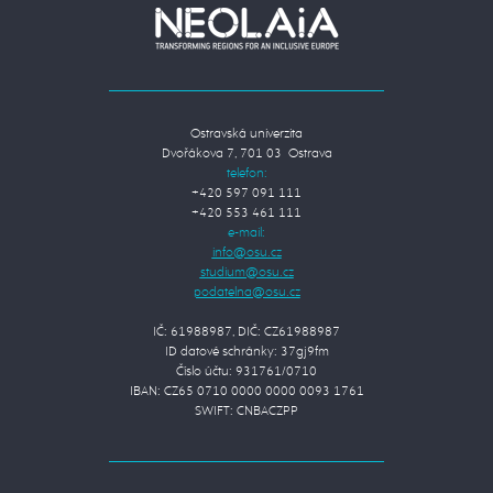
Ostravská univerzita
Dvořákova 7, 701 03 Ostrava
telefon:
+420 597 091 111
+420 553 461 111
e-mail:
IČ: 61988987, DIČ: CZ61988987
ID datové schránky: 37gj9fm
Číslo účtu: 931761/0710
IBAN: CZ65 0710 0000 0000 0093 1761
SWIFT: CNBACZPP