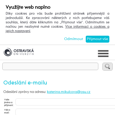
Využijte web naplno
Díky cookies pro vás bude prohlížení stránek příjemnější a
jednodušší. Ke zpracování některých z nich potřebujeme váš
souhlas, který dáte kliknutím na „Přijmout vše“. Odmítnutím se
načtou jen nezbytně nutné cookies.
Více informací o cookies a
jejich nastavení
.
Odmítnout
Přijmout vše
Odeslání e-mailu
Odeslání zprávy na adresu:
Vaše
jméno a
příjmení:
Váš e-
mail: