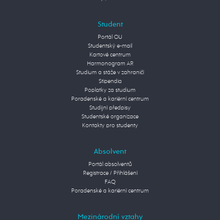
Student
Portál OU
Studentský e-mail
Kartové centrum
Harmonogram AR
Studium a stáže v zahraničí
Stipendia
Poplatky za studium
Poradenské a kariérní centrum
Studijní předpisy
Studentské organizace
Kontakty pro studenty
Absolvent
Portál absolventů
Registrace / Přihlášení
FAQ
Poradenské a kariérní centrum
Mezinárodní vztahy