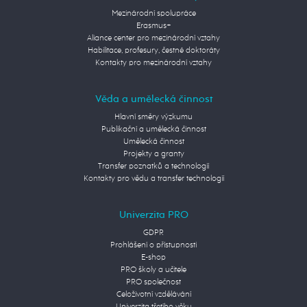
Mezinárodní spolupráce
Erasmus+
Aliance center pro mezinárodní vztahy
Habilitace, profesury, čestné doktoráty
Kontakty pro mezinárodní vztahy
Věda a umělecká činnost
Hlavní směry výzkumu
Publikační a umělecká činnost
Umělecká činnost
Projekty a granty
Transfer poznatků a technologií
Kontakty pro vědu a transfer technologií
Univerzita PRO
GDPR
Prohlášení o přístupnosti
E-shop
PRO školy a učitele
PRO společnost
Celoživotní vzdělávání