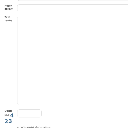
Název
zprávy:
Text
zprávy:
Opište
kód:
Je nutno vyplnit všechny údaje!