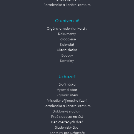
Poradenské a kariérní centrum
O univerzitě
Orgány a vedení univerzity
Dokumenty
Fotogalerie
Kalendář
Úřední deska
Budovy
Kontakty
Uchazeč
E-přihláška
Vyber si obor
Přijímací řízení
Výsledky přijímacího řízení
Poradenské a kariérní centrum
Doktorské studium
Proč studovat na OU
Den otevřených dveří
Studentský život
Kontakty pro uchazeče