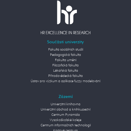
Součásti univerzity
Fakulta sociálních studií
Pedagogická fakulta
Fakulta umění
Filozofická fakulta
Lékařská fakulta
Přírodovědecká fakulta
Ústav pro výzkum a aplikace fuzzy modelování
Zázemí
Univerzitní knihovna
Univerzitní obchod a knihkupectví
Centrum Pyramida
Vysokoškolské koleje
Centrum informačních technologií
Kartové centrum