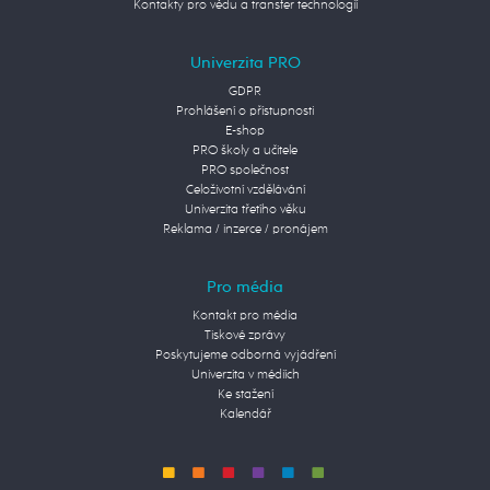
Kontakty pro vědu a transfer technologií
Univerzita PRO
GDPR
Prohlášení o přístupnosti
E-shop
PRO školy a učitele
PRO společnost
Celoživotní vzdělávání
Univerzita třetího věku
Reklama / inzerce / pronájem
Pro média
Kontakt pro média
Tiskové zprávy
Poskytujeme odborná vyjádření
Univerzita v médiích
Ke stažení
Kalendář