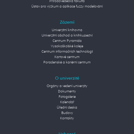
Přírodovědecká fakulta
Ústav pro výzkum a aplikace fuzzy modelování
Zázemí
Univerzitní knihovna
Univerzitní obchod a knihkupectví
Centrum Pyramida
Vysokoškolské koleje
Centrum informačních technologií
Kartové centrum
Poradenské a kariérní centrum
O univerzitě
Orgány a vedení univerzity
Dokumenty
Fotogalerie
Kalendář
Úřední deska
Budovy
Kontakty