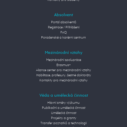
Kontakty pro studenty
Absolvent
Portál absolventů
Registrace / Přihlášení
FAQ
Poradenské a kariérní centrum
Mezinárodní vztahy
Mezinárodní spolupráce
Erasmus+
Aliance center pro mezinárodní vztahy
Habilitace, profesury, čestné doktoráty
Kontakty pro mezinárodní vztahy
Věda a umělecká činnost
Hlavní směry výzkumu
Publikační a umělecká činnost
Umělecká činnost
Projekty a granty
Transfer poznatků a technologií