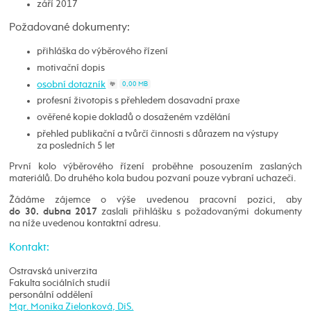
září 2017
Požadované dokumenty:
přihláška do výběrového řízení
motivační dopis
osobní dotazník
0,00 MB
profesní životopis s přehledem dosavadní praxe
ověřené kopie dokladů o dosaženém vzdělání
přehled publikační a tvůrčí činnosti s důrazem na výstupy
za posledních 5 let
První kolo výběrového řízení proběhne posouzením zaslaných
materiálů. Do druhého kola budou pozvaní pouze vybraní uchazeči.
Žádáme zájemce o výše uvedenou pracovní pozici, aby
zaslali přihlášku s požadovanými dokumenty
do 30. dubna 2017
na níže uvedenou kontaktní adresu.
Kontakt:
Ostravská univerzita
Fakulta sociálních studií
personální oddělení
Mgr. Monika Zielonková, DiS.