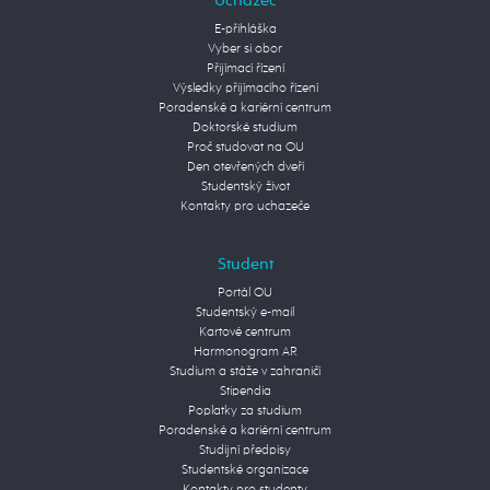
Uchazeč
E-přihláška
Vyber si obor
Přijímací řízení
Výsledky přijímacího řízení
Poradenské a kariérní centrum
Doktorské studium
Proč studovat na OU
Den otevřených dveří
Studentský život
Kontakty pro uchazeče
Student
Portál OU
Studentský e-mail
Kartové centrum
Harmonogram AR
Studium a stáže v zahraničí
Stipendia
Poplatky za studium
Poradenské a kariérní centrum
Studijní předpisy
Studentské organizace