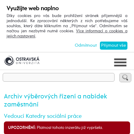
Využijte web naplno
Díky cookies pro vás bude prohlížení stránek příjemnější a
jednodušší. Ke zpracování některých z nich potřebujeme váš
souhlas, který dáte kliknutím na „Přijmout vše“. Odmítnutím se
načtou jen nezbytně nutné cookies.
Více informací o cookies a
jejich nastavení
.
Odmítnout
Přijmout vše
Archiv výběrových řízení a nabídek
zaměstnání
Vedoucí Katedry sociální práce
Platnost tohoto inzerátu již vypršela.
UPOZORNĚNÍ: