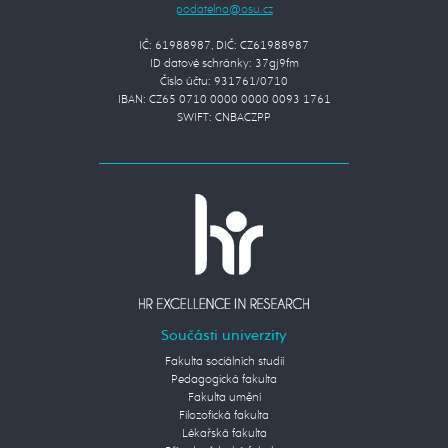
IČ: 61988987, DIČ: CZ61988987
ID datové schránky: 37gj9fm
Číslo účtu: 931761/0710
IBAN: CZ65 0710 0000 0000 0093 1761
SWIFT: CNBACZPP
Součásti univerzity
Fakulta sociálních studií
Pedagogická fakulta
Fakulta umění
Filozofická fakulta
Lékařská fakulta