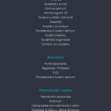
Studentský e-mail
Kartové centrum
Harmonogram AR
Studium a stáže v zahraničí
Stipendia
Poplatky za studium
Poradenské a kariérní centrum
Studijní předpisy
Studentské organizace
Kontakty pro studenty
Absolvent
Portál absolventů
Registrace / Přihlášení
FAQ
Poradenské a kariérní centrum
Mezinárodní vztahy
Mezinárodní spolupráce
Erasmus+
Aliance center pro mezinárodní vztahy
Habilitace, profesury, čestné doktoráty