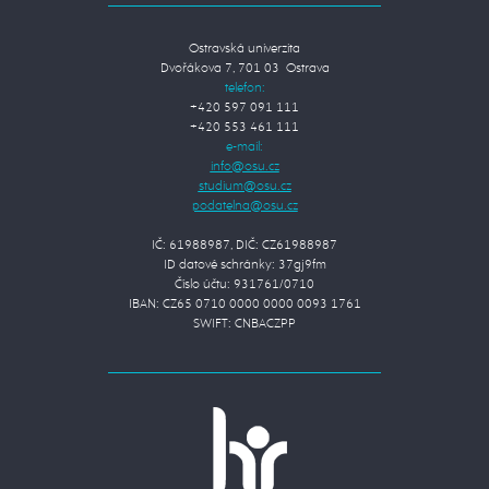
Ostravská univerzita
Dvořákova 7, 701 03 Ostrava
telefon:
+420 597 091 111
+420 553 461 111
e-mail:
IČ: 61988987, DIČ: CZ61988987
ID datové schránky: 37gj9fm
Číslo účtu: 931761/0710
IBAN: CZ65 0710 0000 0000 0093 1761
SWIFT: CNBACZPP