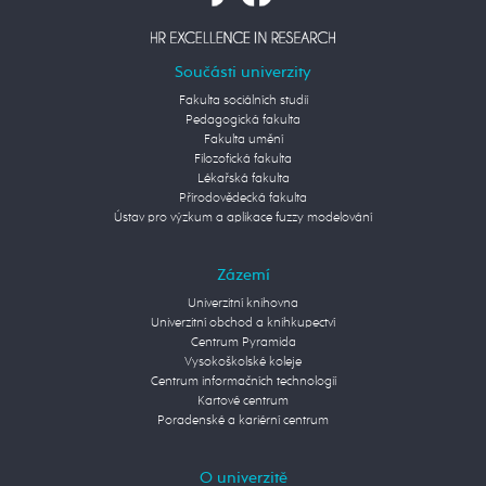
Součásti univerzity
Fakulta sociálních studií
Pedagogická fakulta
Fakulta umění
Filozofická fakulta
Lékařská fakulta
Přírodovědecká fakulta
Ústav pro výzkum a aplikace fuzzy modelování
Zázemí
Univerzitní knihovna
Univerzitní obchod a knihkupectví
Centrum Pyramida
Vysokoškolské koleje
Centrum informačních technologií
Kartové centrum
Poradenské a kariérní centrum
O univerzitě