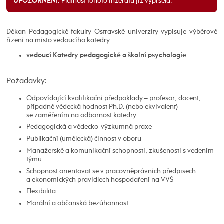
Platnost tohoto inzerátu již vypršela.
UPOZORNĚNÍ:
Děkan Pedagogické fakulty Ostravské univerzity vypisuje výběrově
řízení na místo vedoucího katedry
vedoucí Katedry pedagogické a školní psychologie
Požadavky:
Odpovídající kvalifikační předpoklady – profesor, docent,
případně vědecká hodnost Ph.D. (nebo ekvivalent)
se zaměřením na odbornost katedry
Pedagogická a vědecko-výzkumná praxe
Publikační (umělecká) činnost v oboru
Manažerské a komunikační schopnosti, zkušenosti s vedením
týmu
Schopnost orientovat se v pracovněprávních předpisech
a ekonomických pravidlech hospodaření na VVŠ
Flexibilita
Morální a občanská bezúhonnost