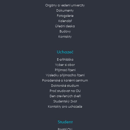
Orgány a vedení univerzity
Dokumenty
Fotogalerie
Kalendář
Úřední deska
Budovy
Kontakty
Uchazeč
E-přihláška
Vyber si obor
Přijímací řízení
Výsledky přijímacího řízení
Poradenské a kariérní centrum
Doktorské studium
Proč studovat na OU
Den otevřených dveří
Studentský život
Kontakty pro uchazeče
Student
Portál OU