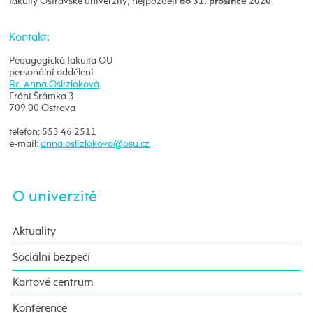
fakulty Ostravské univerzity, nejpozději
.
do 31. prosince 2020
Kontakt:
Pedagogická fakulta OU
personální oddělení
Bc. Anna Oslizloková
Fráni Šrámka 3
709 00 Ostrava
telefon: 553 46 2511
e-mail:
O univerzitě
Aktuality
Sociální bezpečí
Kartové centrum
Konference