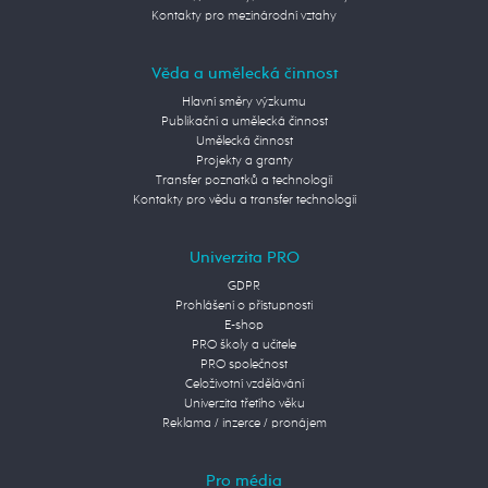
Kontakty pro mezinárodní vztahy
Věda a umělecká činnost
Hlavní směry výzkumu
Publikační a umělecká činnost
Umělecká činnost
Projekty a granty
Transfer poznatků a technologií
Kontakty pro vědu a transfer technologií
Univerzita PRO
GDPR
Prohlášení o přístupnosti
E-shop
PRO školy a učitele
PRO společnost
Celoživotní vzdělávání
Univerzita třetího věku
Reklama / inzerce / pronájem
Pro média