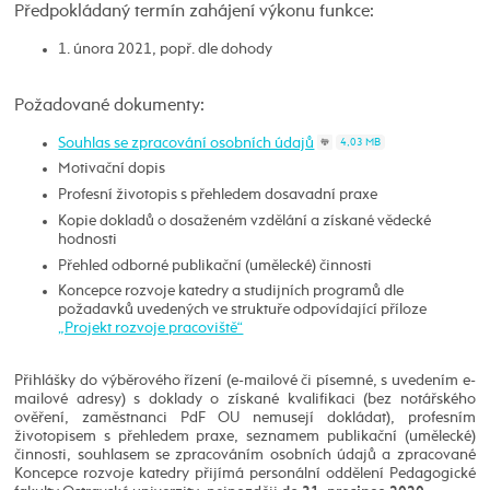
Předpokládaný termín zahájení výkonu funkce:
1. února 2021, popř. dle dohody
Požadované dokumenty:
Souhlas se zpracování osobních údajů
4,03 MB
Motivační dopis
Profesní životopis s přehledem dosavadní praxe
Kopie dokladů o dosaženém vzdělání a získané vědecké
hodnosti
Přehled odborné publikační (umělecké) činnosti
Koncepce rozvoje katedry a studijních programů dle
požadavků uvedených ve struktuře odpovídající příloze
„Projekt rozvoje pracoviště“
Přihlášky do výběrového řízení (e-mailové či písemné, s uvedením e-
mailové adresy) s doklady o získané kvalifikaci (bez notářského
ověření, zaměstnanci PdF OU nemusejí dokládat), profesním
životopisem s přehledem praxe, seznamem publikační (umělecké)
činnosti, souhlasem se zpracováním osobních údajů a zpracované
Koncepce rozvoje katedry přijímá personální oddělení Pedagogické